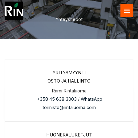
Siirry
sisältöön
Yhteystiedot
YRITYSMYYNTI
OSTO JA HALLINTO
Rami Rintaluoma
+358 45 638 3003
/
WhatsApp
toimisto@rintaluoma.com
HUONEKALUKETJUT