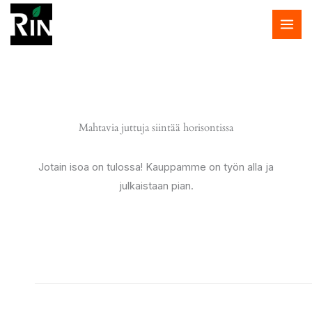
Siirry
sisältöön
Mahtavia juttuja siintää horisontissa
Jotain isoa on tulossa! Kauppamme on työn alla ja
julkaistaan pian.