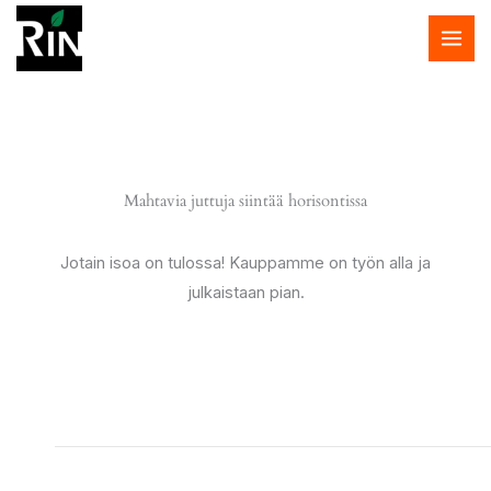
Siirry
sisältöön
Mahtavia juttuja siintää horisontissa
Jotain isoa on tulossa! Kauppamme on työn alla ja
julkaistaan pian.