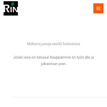
Siirry
sisältöön
Mahtavia juttuja siintää horisontissa
Jotain isoa on tulossa! Kauppamme on työn alla ja
julkaistaan pian.