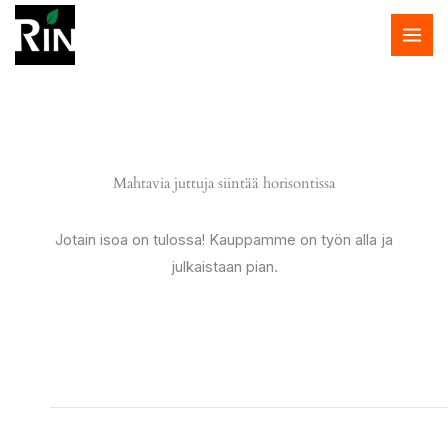
Siirry
sisältöön
Mahtavia juttuja siintää horisontissa
Jotain isoa on tulossa! Kauppamme on työn alla ja
julkaistaan pian.