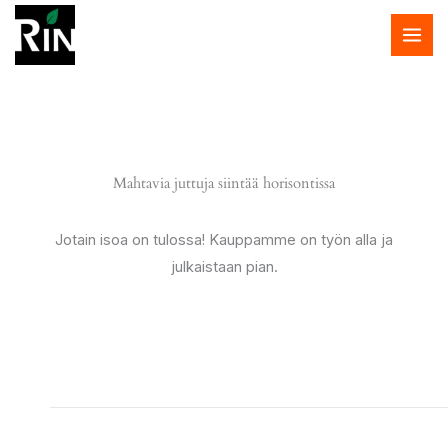
Siirry
sisältöön
Mahtavia juttuja siintää horisontissa
Jotain isoa on tulossa! Kauppamme on työn alla ja
julkaistaan pian.