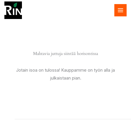
Siirry
sisältöön
Mahtavia juttuja siintää horisontissa
Jotain isoa on tulossa! Kauppamme on työn alla ja
julkaistaan pian.