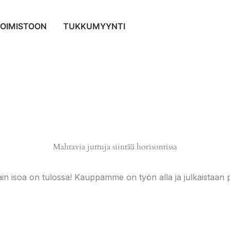
TOIMISTOON
TUKKUMYYNTI
Mahtavia juttuja siintää horisontissa
ain isoa on tulossa! Kauppamme on työn alla ja julkaistaan p